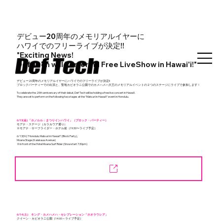
デビュー20周年のメモリアルイヤーに
ハワイでのフリーライブが決定!!
"Exciting News!
Def Tech will Performa Free LiveShow in Hawai'i!"
デビュー20周年のメモリアルイヤーにハワイでのフリーライブが決定!!
ブロックパーティーでの出演と、聖地カピオラニ公園でのカメハメハ大王のメモリアルイベントの２つのステージにライブで参加します！
To celebrate the 20th anniversary of their debut, Def Tech will be holding a free live concert in Hawai'i.
They are set to perform on the following two stages at the "Matsuri in Hawai'i" event in Honolulu.
6/13(金) 「ホノルル：まつりインハワイ」（ブロック・パーティー）
モアナ・ステージ（カラカウア通り）
※モアナ・サーフライダー・ホテル前（19:30〜ライブ予定）
6/13(fri) "Honolulu: Matsuri in Hawai'i" (Block Party),
Moana Stage (Kalakaua Avenue)
※in front of the Hotel Moana Surf Rider (Show start 7:30pm)
6/14(土) キング・カメハメハ・セレブレーション「ホオラウレア」
クイーン・カピオラニ公園（14:00～ライブ予定）