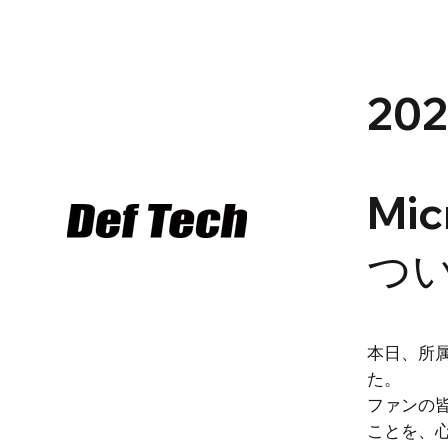
20
Mic
つ
本日、所属
た。
ファンの
ことを、