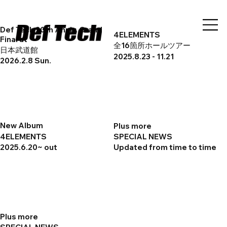
Def Tech 20th Anniv. Grand
4ELEMENTS
Final at
全16箇所ホールツアー
日本武道館
2025.8.23 - 11.21
2026.2.8 Sun.
New Album
Plus more
4ELEMENTS
SPECIAL NEWS
2025.6.20~ out
Updated from time to time
Plus more